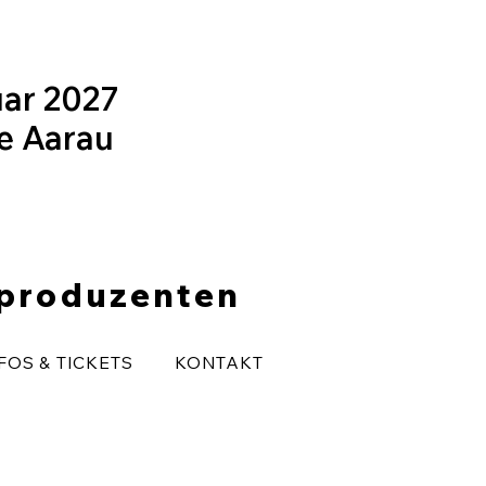
uar 2027
le Aarau
eproduzenten
FOS & TICKETS
KONTAKT