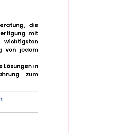
ratung, die 
rtigung mit 
wichtigsten 
g von jedem 
e Lösungen in 
ahrung zum 
h